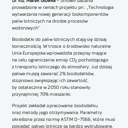
Dr inż. Marek Główka
– omówił badania
prowadzone w ramach projektu pn.: „Technologia
wytwarzania nowej generacji biokomponentów
paliw lotniczych na drodze procesów
wodorowych”.
Biododatki do paliw lotniczych stają się dzisiaj
koniecznością. W trosce o środowisko naturalne
Unia Europejska wprowadziła przepisy mające
na celu ograniczenie emisji CO
pochodzącego
2
z transportu lotniczego do atmosfery. Już dzisiaj
paliwa muszą zawierać 2% biododatków,
stopniowo zwiększając ich zawartość,
by ostatecznie w 2050 roku stanowiły
przynajmniej 70% mieszanki.
Projekt zakładał opracowanie biododatku
oraz metody jego otrzymywania. Parametry
określone przez normę ASTM D-7566, które musi
posiadać paliwo lotnicze są bardzo wyśrubowane.