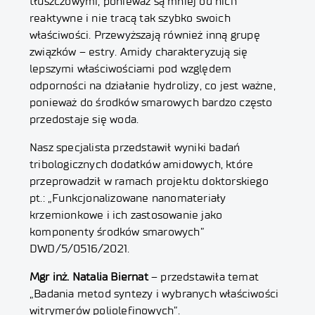
tłuszczowymi, ponieważ są mniej od nich
reaktywne i nie tracą tak szybko swoich
właściwości. Przewyższają również inną grupę
związków – estry. Amidy charakteryzują się
lepszymi właściwościami pod względem
odporności na działanie hydrolizy, co jest ważne,
ponieważ do środków smarowych bardzo często
przedostaje się woda.
Nasz specjalista przedstawił wyniki badań
tribologicznych dodatków amidowych, które
przeprowadził w ramach projektu doktorskiego
pt.: „Funkcjonalizowane nanomateriały
krzemionkowe i ich zastosowanie jako
komponenty środków smarowych”
DWD/5/0516/2021.
Mgr inż. Natalia Biernat
– przedstawiła temat
„Badania metod syntezy i wybranych właściwości
witrymerów poliolefinowych”.